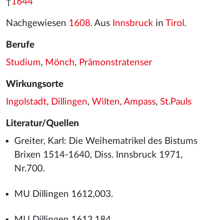
†
1644
Nachgewiesen
1608
. Aus
Innsbruck
in
Tirol
.
Berufe
Studium
,
Mönch
,
Prämonstratenser
Wirkungsorte
Ingolstadt
,
Dillingen
,
Wilten
,
Ampass
,
St.Pauls
Literatur/Quellen
Greiter, Karl: Die Weihematrikel des Bistums
Brixen 1514-1640, Diss. Innsbruck 1971,
Nr.700.
MU Dillingen 1612,003.
MU Dillingen 1613,184.