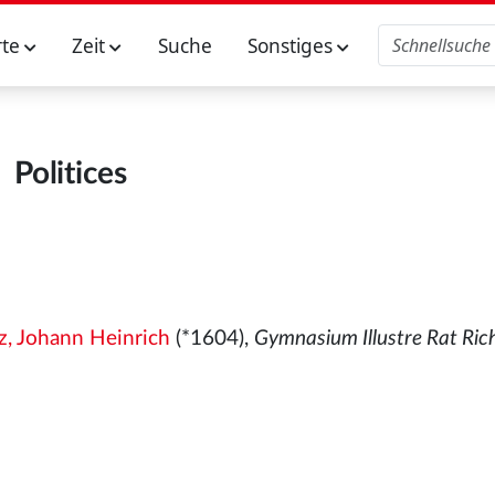
rte
Zeit
Suche
Sonstiges
Politices
z, Johann Heinrich
(*1604),
Gymnasium Illustre Rat Ric