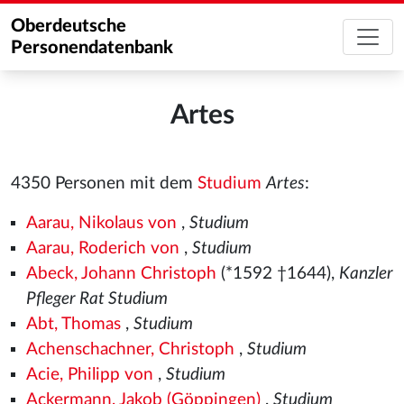
Oberdeutsche
Personendatenbank
Artes
4350 Personen mit dem
Studium
Artes
:
Aarau, Nikolaus von
,
Studium
Aarau, Roderich von
,
Studium
Abeck, Johann Christoph
(*1592 †1644),
Kanzler
Pfleger Rat Studium
Abt, Thomas
,
Studium
Achenschachner, Christoph
,
Studium
Acie, Philipp von
,
Studium
Ackermann, Jakob (Göppingen)
,
Studium