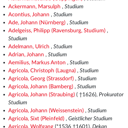
Ackermann, Marsulph
,
Studium
Acontius, Johann
,
Studium
Ade, Johann (Nürnberg)
,
Studium
Adelgeiss, Philipp (Ravensburg, Studium)
,
Studium
Adelmann, Ulrich
,
Studium
Adrian, Johann
,
Studium
Aemilius, Markus Anton
,
Studium
Agricola, Christoph (Laugna)
,
Studium
Agricola, Georg (Strassdorf)
,
Studium
Agricola, Johann (Bamberg)
,
Studium
Agricola, Johann (Straubing)
( †1626),
Prokurator
Studium
Agricola, Johann (Weissenstein)
,
Studium
Agricola, Sixt (Pleinfeld)
,
Geistlicher Studium
Agricola, Wolfgang
(*1536
†1601),
Dekan