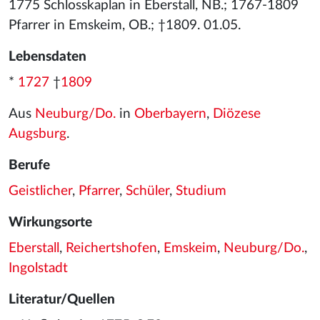
1775 Schlosskaplan in Eberstall, NB.; 1767-1809
Pfarrer in Emskeim, OB.; †1809. 01.05.
Lebensdaten
*
1727
†
1809
Aus
Neuburg/Do.
in
Oberbayern
,
Diözese
Augsburg
.
Berufe
Geistlicher
,
Pfarrer
,
Schüler
,
Studium
Wirkungsorte
Eberstall
,
Reichertshofen
,
Emskeim
,
Neuburg/Do.
,
Ingolstadt
Literatur/Quellen