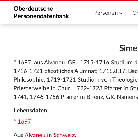
Oberdeutsche
Personen
O
Personendatenbank
Sime
* 1697; aus Alvaneu, GR.; 1715-1716 Studium de
1716-1721 päpstliches Alumnat; 1718.8.17. Bacc
Philosophie; 1719-1721 Studium von Theologie, 
Priesterweihe in Chur; 1722-1723 Pfarrer in Sti
1741, 1746-1756 Pfarrer in Brienz, GR. Namens
Lebensdaten
*
1697
Aus
Alvaneu
in
Schweiz
.