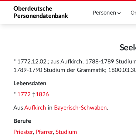
Oberdeutsche
Personen
O
Personendatenbank
Seel
* 1772.12.02.; aus Aufkirch; 1788-1789 Studi
1789-1790 Studium der Grammatik; 1800.03.30. 
Lebensdaten
*
1772
†
1826
Aus
Aufkirch
in
Bayerisch-Schwaben
.
Berufe
Priester
,
Pfarrer
,
Studium