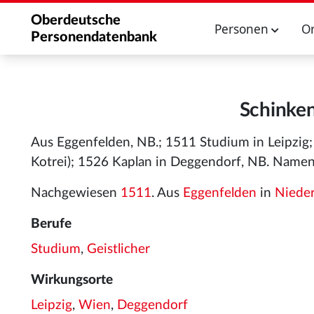
Oberdeutsche
Personen
O
Personendatenbank
Schinken
Aus Eggenfelden, NB.; 1511 Studium in Leipzig
Kotrei); 1526 Kaplan in Deggendorf, NB. Namens
Nachgewiesen
1511
. Aus
Eggenfelden
in
Niede
Berufe
Studium
,
Geistlicher
Wirkungsorte
Leipzig
,
Wien
,
Deggendorf