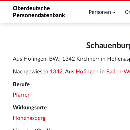
Oberdeutsche
Personen
O
Personendatenbank
Schauenburg
Aus Höfingen, BW.; 1342 Kirchherr in Hohenas
Nachgewiesen
1342
. Aus
Höfingen
in
Baden-Wü
Berufe
Pfarrer
Wirkungsorte
Hohenasperg