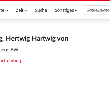
rte
Zeit
Suche
Sonstiges
, Hertwig Hartwig von
perg, BW.
rttemberg
.