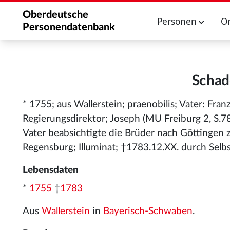
Oberdeutsche
Personen
O
Personendatenbank
Schad
* 1755; aus Wallerstein; praenobilis; Vater: Fra
Regierungsdirektor; Joseph (MU Freiburg 2, S.785
Vater beabsichtigte die Brüder nach Göttingen zu
Regensburg; Illuminat; †1783.12.XX. durch Selb
Lebensdaten
*
1755
†
1783
Aus
Wallerstein
in
Bayerisch-Schwaben
.