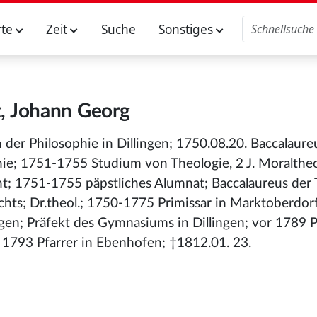
rte
Zeit
Suche
Sonstiges
, Johann Georg
er Philosophie in Dillingen; 1750.08.20. Baccalaure
ie; 1751-1755 Studium von Theologie, 2 J. Moraltheol
ht; 1751-1755 päpstliches Alumnat; Baccalaureus der 
chts; Dr.theol.; 1750-1775 Primissar in Marktoberdor
gen; Präfekt des Gymnasiums in Dillingen; vor 1789 P
1793 Pfarrer in Ebenhofen; †1812.01. 23.