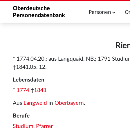
Oberdeutsche
Personen
O
Personendatenbank
Rie
* 1774.04.20.; aus Langquaid, NB.; 1791 Studium
†1841.05. 12.
Lebensdaten
*
1774
†
1841
Aus
Langweid
in
Oberbayern
.
Berufe
Studium
,
Pfarrer