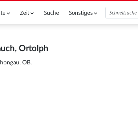
rte
Zeit
Suche
Sonstiges
uch, Ortolph
chongau, OB.