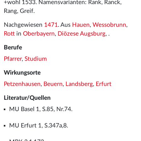
+wohl 1533. Namensvarianten: Rank, Ranck,
Rang, Greif.
Nachgewiesen
1471
. Aus
Hauen
,
Wessobrunn
,
Rott
in
Oberbayern
,
Diözese Augsburg
, .
Berufe
Pfarrer
,
Studium
Wirkungsorte
Petzenhausen
,
Beuern
,
Landsberg
,
Erfurt
Literatur/Quellen
MU Basel 1, S.85, Nr.74.
MU Erfurt 1, S.347a,8.