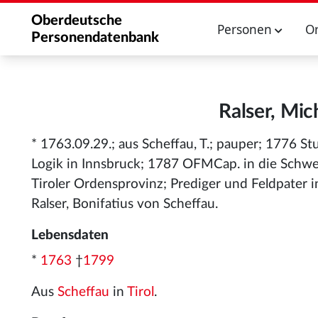
Oberdeutsche
Personen
O
Personendatenbank
Ralser, Mic
* 1763.09.29.; aus Scheffau, T.; pauper; 1776 
Logik in Innsbruck; 1787 OFMCap. in die Schwe
Tiroler Ordensprovinz; Prediger und Feldpater i
Ralser, Bonifatius von Scheffau.
Lebensdaten
*
1763
†
1799
Aus
Scheffau
in
Tirol
.