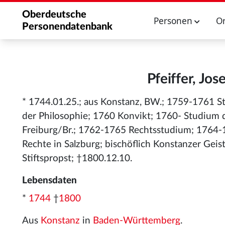
Oberdeutsche
Personen
O
Personendatenbank
Pfeiffer, Jo
* 1744.01.25.; aus Konstanz, BW.; 1759-1761 St
der Philosophie; 1760 Konvikt; 1760- Studium 
Freiburg/Br.; 1762-1765 Rechtsstudium; 1764-
Rechte in Salzburg; bischöflich Konstanzer Geis
Stiftspropst; †1800.12.10.
Lebensdaten
*
1744
†
1800
Aus
Konstanz
in
Baden-Württemberg
.