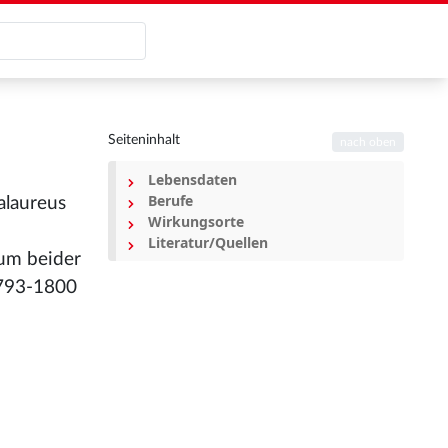
Seiteninhalt
nach oben
Lebensdaten
Berufe
alaureus
Wirkungsorte
Literatur/Quellen
um beider
 1793-1800