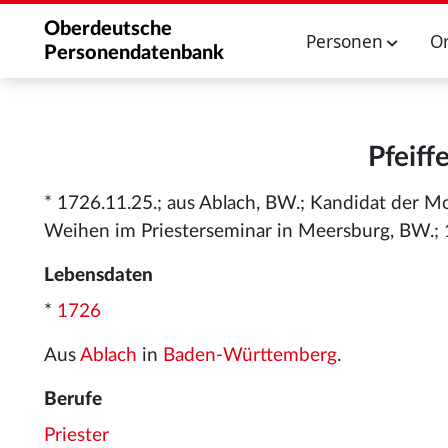
Oberdeutsche
Personen
O
Personendatenbank
Pfeiff
* 1726.11.25.; aus Ablach, BW.; Kandidat der M
Weihen im Priesterseminar in Meersburg, BW.; 
Lebensdaten
*
1726
Aus
Ablach
in
Baden-Württemberg
.
Berufe
Priester