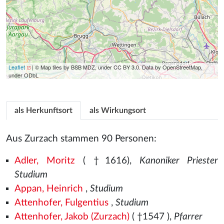
Leaflet
| © Map tiles by BSB MDZ, under CC BY 3.0. Data by OpenStreetMap,
under ODbL
als Herkunftsort
als Wirkungsort
Aus Zurzach stammen 90 Personen:
Adler, Moritz
( †1616),
Kanoniker Priester
Studium
Appan, Heinrich
,
Studium
Attenhofer, Fulgentius
,
Studium
Attenhofer, Jakob (Zurzach)
( †1547
),
Pfarrer