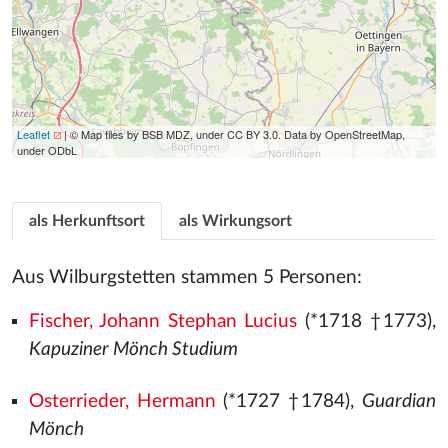
Leaflet
| © Map tiles by BSB MDZ, under CC BY 3.0. Data by OpenStreetMap,
under ODbL
als Herkunftsort
als Wirkungsort
Aus Wilburgstetten stammen 5 Personen:
Fischer, Johann Stephan Lucius
(*1718 †1773),
Kapuziner Mönch Studium
Osterrieder, Hermann
(*1727 †1784),
Guardian
Mönch