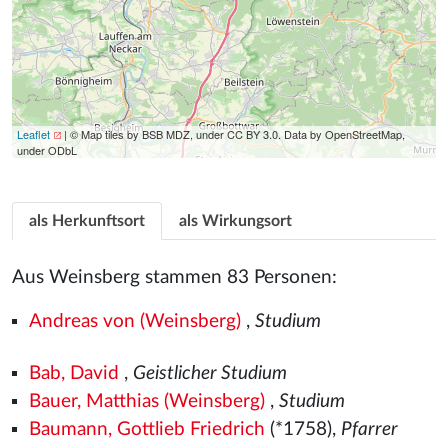
Leaflet
| © Map tiles by BSB MDZ, under CC BY 3.0. Data by OpenStreetMap,
under ODbL
als Herkunftsort
als Wirkungsort
Aus Weinsberg stammen 83 Personen:
Andreas von (Weinsberg)
,
Studium
Bab, David
,
Geistlicher Studium
Bauer, Matthias (Weinsberg)
,
Studium
Baumann, Gottlieb Friedrich
(*1758),
Pfarrer