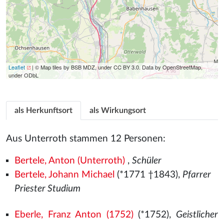
Leaflet
| © Map tiles by BSB MDZ, under CC BY 3.0. Data by OpenStreetMap,
under ODbL
als Herkunftsort
als Wirkungsort
Aus Unterroth stammen 12 Personen:
Bertele, Anton (Unterroth)
,
Schüler
Bertele, Johann Michael
(*1771 †1843),
Pfarrer
Priester Studium
Eberle, Franz Anton (1752)
(*1752),
Geistlicher