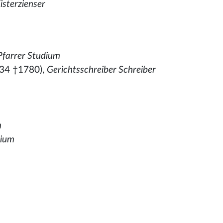
sterzienser
 Pfarrer Studium
34 †1780),
Gerichtsschreiber Schreiber
m
dium