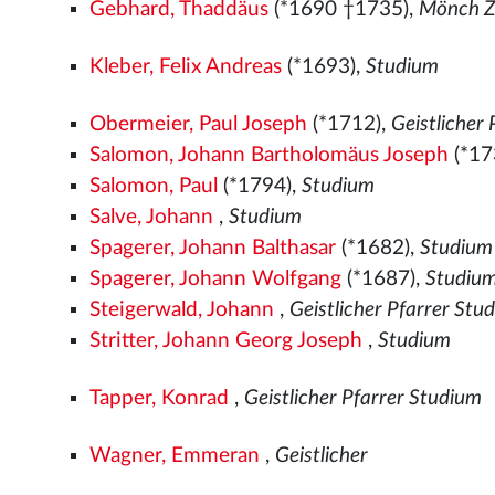
Gebhard, Thaddäus
(*1690 †1735),
Mönch Zi
Kleber, Felix Andreas
(*1693),
Studium
Obermeier, Paul Joseph
(*1712),
Geistlicher
Salomon, Johann Bartholomäus Joseph
(*17
Salomon, Paul
(*1794),
Studium
Salve, Johann
,
Studium
Spagerer, Johann Balthasar
(*1682),
Studium
Spagerer, Johann Wolfgang
(*1687),
Studiu
Steigerwald, Johann
,
Geistlicher Pfarrer Stu
Stritter, Johann Georg Joseph
,
Studium
Tapper, Konrad
,
Geistlicher Pfarrer Studium
Wagner, Emmeran
,
Geistlicher