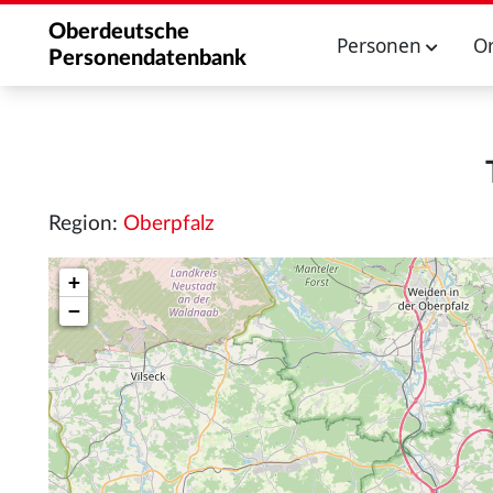
Oberdeutsche
Personen
O
Personendatenbank
Region:
Oberpfalz
+
−