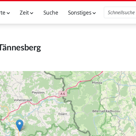
rte
Zeit
Suche
Sonstiges
Tännesberg