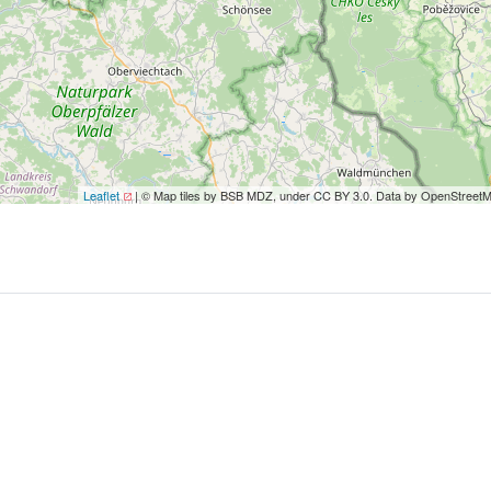
Leaflet
| © Map tiles by BSB MDZ, under CC BY 3.0. Data by OpenStreet