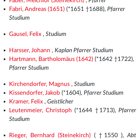
Faber, Melchior (Steinekirch)
,
Pfarrer
Fabri, Andreas (1651)
(*1651 †1688),
Pfarrer
Studium
Gausel, Felix
,
Studium
Harsser, Johann
,
Kaplan Pfarrer Studium
Hartmann, Bartholomäus (1642)
(*1642 †1722),
Pfarrer Studium
Kirchendorfer, Magnus
,
Studium
Kissendorfer, Jakob
(*1604),
Pfarrer Studium
Kramer, Felix
,
Geistlicher
Leutenmeier, Christoph
(*1644 †1713),
Pfarrer
Studium
Rieger, Bernhard (Steinekirch)
( †1550
),
Abt