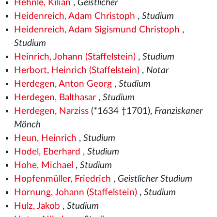
Hehnle, Kilian
,
Geistlicher
Heidenreich, Adam Christoph
,
Studium
Heidenreich, Adam Sigismund Christoph
,
Studium
Heinrich, Johann (Staffelstein)
,
Studium
Herbort, Heinrich (Staffelstein)
,
Notar
Herdegen, Anton Georg
,
Studium
Herdegen, Balthasar
,
Studium
Herdegen, Narziss
(*1634 †1701),
Franziskaner
Mönch
Heun, Heinrich
,
Studium
Hodel, Eberhard
,
Studium
Hohe, Michael
,
Studium
Hopfenmüller, Friedrich
,
Geistlicher Studium
Hornung, Johann (Staffelstein)
,
Studium
Hulz, Jakob
,
Studium