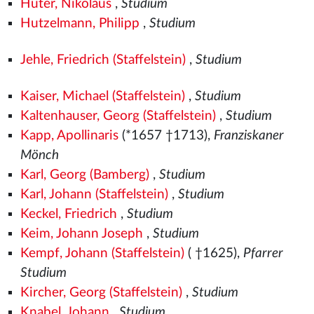
Huter, Nikolaus
,
Studium
Hutzelmann, Philipp
,
Studium
Jehle, Friedrich (Staffelstein)
,
Studium
Kaiser, Michael (Staffelstein)
,
Studium
Kaltenhauser, Georg (Staffelstein)
,
Studium
Kapp, Apollinaris
(*1657 †1713),
Franziskaner
Mönch
Karl, Georg (Bamberg)
,
Studium
Karl, Johann (Staffelstein)
,
Studium
Keckel, Friedrich
,
Studium
Keim, Johann Joseph
,
Studium
Kempf, Johann (Staffelstein)
( †1625),
Pfarrer
Studium
Kircher, Georg (Staffelstein)
,
Studium
Knabel, Johann
,
Studium