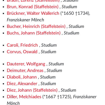
Braun, Lorenz (Staffelstein)
,
Studium
Brun, Konrad (Staffelstein)
,
Studium
Brückner, Walter Wallerich
(*1650 †1734),
Franziskaner Mönch
Bucher, Heinrich (Staffelstein)
,
Studium
Buchs, Johann (Staffelstein)
,
Studium
Caroli, Friedrich
,
Studium
Corvus, Oswald
,
Studium
Dauterer, Wolfgang
,
Studium
Deimuter, Andreas
,
Studium
Diaboli, Johann
,
Studium
Diez, Alexander
,
Studium
Diez, Johann (Staffelstein)
,
Studium
Diller, Melchiades
(*1667 †1725),
Franziskaner
Mönch