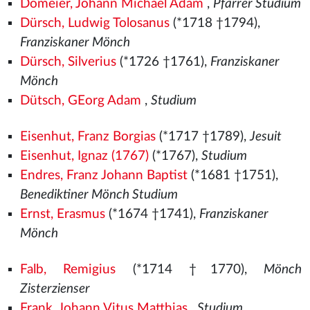
Domeier, Johann Michael Adam
,
Pfarrer Studium
Dürsch, Ludwig Tolosanus
(*1718 †1794),
Franziskaner Mönch
Dürsch, Silverius
(*1726 †1761),
Franziskaner
Mönch
Dütsch, GEorg Adam
,
Studium
Eisenhut, Franz Borgias
(*1717 †1789),
Jesuit
Eisenhut, Ignaz (1767)
(*1767),
Studium
Endres, Franz Johann Baptist
(*1681 †1751),
Benediktiner Mönch Studium
Ernst, Erasmus
(*1674 †1741),
Franziskaner
Mönch
Falb, Remigius
(*1714 †1770),
Mönch
Zisterzienser
Frank, Johann Vitus Matthias
,
Studium