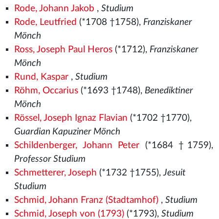
Rode, Johann Jakob
,
Studium
Rode, Leutfried
(*1708 †1758),
Franziskaner
Mönch
Ross, Joseph Paul Heros
(*1712),
Franziskaner
Mönch
Rund, Kaspar
,
Studium
Röhm, Occarius
(*1693 †1748),
Benediktiner
Mönch
Rössel, Joseph Ignaz Flavian
(*1702 †1770),
Guardian Kapuziner Mönch
Schildenberger, Johann Peter
(*1684 †1759),
Professor Studium
Schmetterer, Joseph
(*1732 †1755),
Jesuit
Studium
Schmid, Johann Franz (Stadtamhof)
,
Studium
Schmid, Joseph von (1793)
(*1793),
Studium