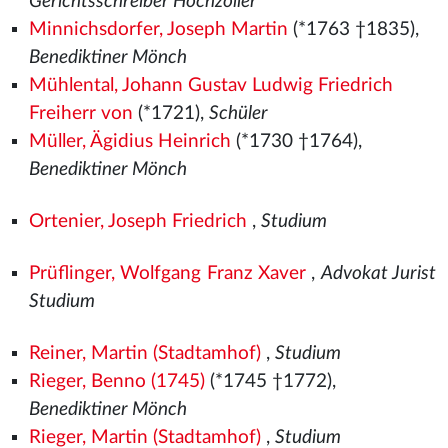
Gerichtsschreiber Hochzoller
Minnichsdorfer, Joseph Martin
(*1763 †1835),
Benediktiner Mönch
Mühlental, Johann Gustav Ludwig Friedrich
Freiherr von
(*1721),
Schüler
Müller, Ägidius Heinrich
(*1730 †1764),
Benediktiner Mönch
Ortenier, Joseph Friedrich
,
Studium
Prüflinger, Wolfgang Franz Xaver
,
Advokat Jurist
Studium
Reiner, Martin (Stadtamhof)
,
Studium
Rieger, Benno (1745)
(*1745 †1772),
Benediktiner Mönch
Rieger, Martin (Stadtamhof)
,
Studium