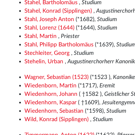
Stahel, Bartholomäus
,
Studium
Stahel, Konrad (Sipplingen)
,
Augustinerchor
Stahl, Joseph Anton
(*1682),
Studium
Stahl, Lorenz (1644)
(*1644),
Studium
Stahl, Martin
,
Priester
Stahl, Philipp Bartholomäus
(*1639),
Studiu
Stechleiter, Georg
,
Studium
Stehelin, Urban
,
Augustinerchorherr Kanonik
Wagner, Sebastian (1523)
(*1523
),
Kanonike
Wiedenborn, Martin
(*1717),
Eremit
Wiedenhorn, Johann
( †1582
),
Geistlicher 
Wiedenhorn, Kaspar
( †1609),
Jesuitengymn
Wiedenhorn, Sebastian
(*1598),
Studium
Wild, Konrad (Sipplingen)
,
Studium