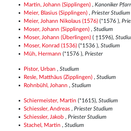
Martin, Johann (Sipplingen)
,
Kanoniker Pfar
Meier, Blasius (Sipplingen)
,
Priester Studium
Meier, Johann Nikolaus (1576)
(*1576
),
Pri
Moser, Johann (Sipplingen)
,
Studium
Moser, Johann (Überlingen)
( †1596),
Studi
Moser, Konrad (1536)
(*1536
),
Studium
Müh, Hermann
(*1576
),
Priester
Pistor, Urban
,
Studium
Resle, Matthäus (Zipplingen)
,
Studium
Rohnbühl, Johann
,
Studium
Schiermeister, Martin
(*1615),
Studium
Schiessler, Andreas
,
Priester Studium
Schiessler, Jakob
,
Priester Studium
Stachel, Martin
,
Studium