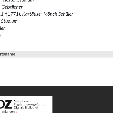
 Priester Studium
,
Geistlicher
11 †1771),
Kartäuser Mönch Schüler
,
Studium
ler
m
Ortsname
Sammlungen