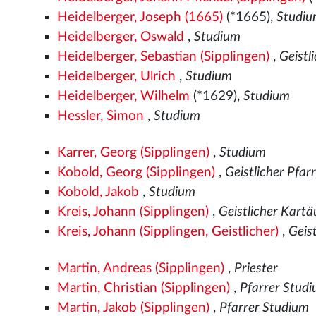
Heidelberger, Joseph (1665)
(*1665),
Studi
Heidelberger, Oswald
,
Studium
Heidelberger, Sebastian (Sipplingen)
,
Geistl
Heidelberger, Ulrich
,
Studium
Heidelberger, Wilhelm
(*1629),
Studium
Hessler, Simon
,
Studium
Karrer, Georg (Sipplingen)
,
Studium
Kobold, Georg (Sipplingen)
,
Geistlicher Pfar
Kobold, Jakob
,
Studium
Kreis, Johann (Sipplingen)
,
Geistlicher Kart
Kreis, Johann (Sipplingen, Geistlicher)
,
Geist
Martin, Andreas (Sipplingen)
,
Priester
Martin, Christian (Sipplingen)
,
Pfarrer Stud
Martin, Jakob (Sipplingen)
,
Pfarrer Studium