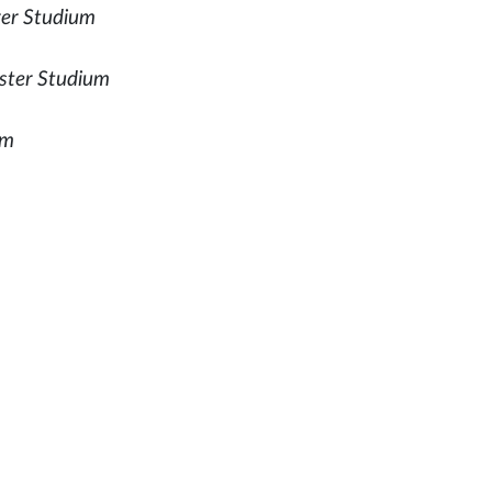
rer Studium
ester Studium
um