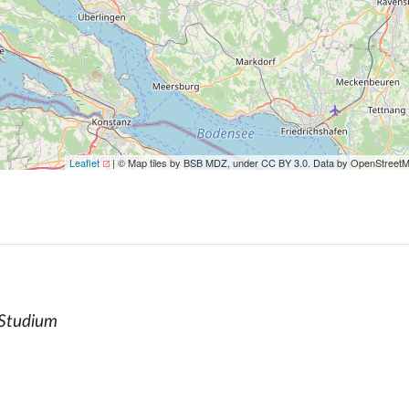
Leaflet
| © Map tiles by BSB MDZ, under CC BY 3.0. Data by OpenStreet
 Studium