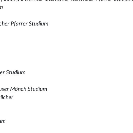
um
icher Pfarrer Studium
rer Studium
äuser Mönch Studium
licher
ium