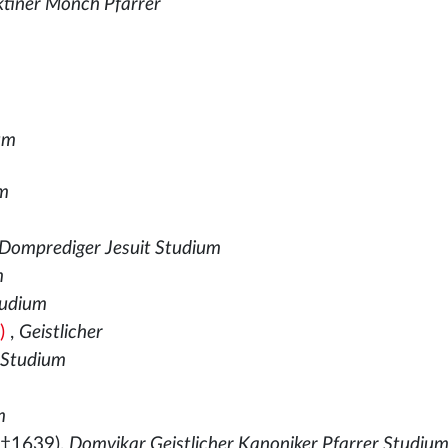
ktiner Mönch Pfarrer
um
um
Domprediger Jesuit Studium
m
tudium
)
,
Geistlicher
,
Studium
m
 †1639),
Domvikar Geistlicher Kanoniker Pfarrer Studiu