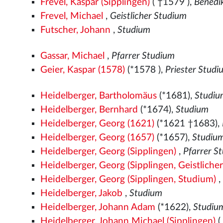
Frevel, Kaspar (Sipplingen)
( †1579
),
Benedi
Frevel, Michael
,
Geistlicher Studium
Futscher, Johann
,
Studium
Gassar, Michael
,
Pfarrer Studium
Geier, Kaspar (1578)
(*1578
),
Priester Studi
Heidelberger, Bartholomäus
(*1681),
Studi
Heidelberger, Bernhard
(*1674),
Studium
Heidelberger, Georg (1621)
(*1621 †1683),
Heidelberger, Georg (1657)
(*1657),
Studiu
Heidelberger, Georg (Sipplingen)
,
Pfarrer S
Heidelberger, Georg (Sipplingen, Geistlicher
Heidelberger, Georg (Sipplingen, Studium)
Heidelberger, Jakob
,
Studium
Heidelberger, Johann Adam
(*1622),
Studiu
Heidelberger, Johann Michael (Sipplingen)
(