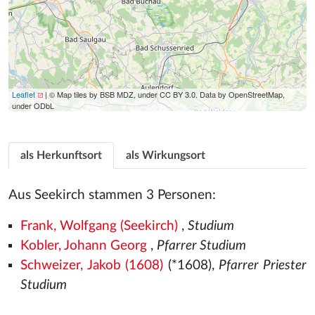
Leaflet
| © Map tiles by BSB MDZ, under CC BY 3.0. Data by OpenStreetMap,
under ODbL
als Herkunftsort
als Wirkungsort
Aus Seekirch stammen 3 Personen:
Frank, Wolfgang (Seekirch)
,
Studium
Kobler, Johann Georg
,
Pfarrer Studium
Schweizer, Jakob (1608)
(*1608),
Pfarrer Priester
Studium