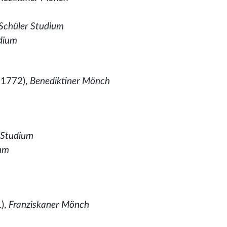
 Schüler Studium
dium
†1772),
Benediktiner Mönch
 Studium
ium
),
Franziskaner Mönch