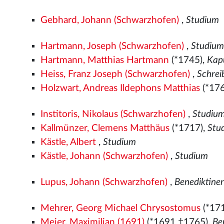
Gebhard, Johann (Schwarzhofen)
,
Studium
Hartmann, Joseph (Schwarzhofen)
,
Studiu
Hartmann, Matthias Hartmann
(*1745),
Kap
Heiss, Franz Joseph (Schwarzhofen)
,
Schrei
Holzwart, Andreas Ildephons Matthias
(*17
Institoris, Nikolaus (Schwarzhofen)
,
Studiu
Kallmünzer, Clemens Matthäus
(*1717),
Stu
Kästle, Albert
,
Studium
Kästle, Johann (Schwarzhofen)
,
Studium
Lupus, Johann (Schwarzhofen)
,
Benediktine
Mehrer, Georg Michael Chrysostomus
(*17
Meier, Maximilian (1691)
(*1691 †1765),
Be