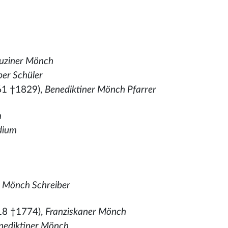
m
uziner Mönch
ber Schüler
61 †1829),
Benediktiner Mönch Pfarrer
m
dium
r Mönch Schreiber
18 †1774),
Franziskaner Mönch
nediktiner Mönch