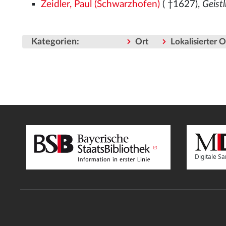
Zeidler, Paul (Schwarzhofen)
( †1627),
Geist
Kategorien
:
Ort
Lokalisierter 
Digitale 