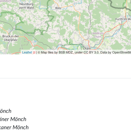
Leaflet
| © Map tiles by BSB MDZ, under CC BY 3.0. Data by OpenStreet
Mönch
tiner Mönch
skaner Mönch