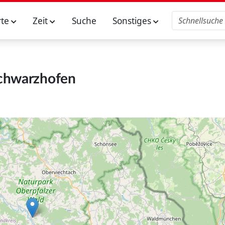
rte
Zeit
Suche
Sonstiges
chwarzhofen