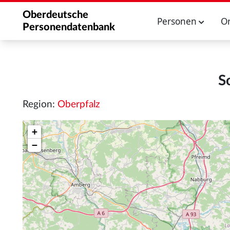
Oberdeutsche
Personen
O
Personendatenbank
S
Region:
Oberpfalz
+
−