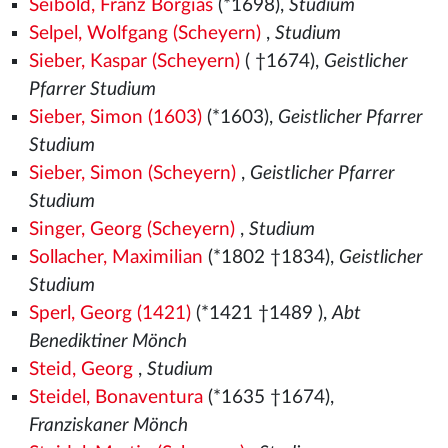
Seibold, Franz Borgias
(*1698),
Studium
Selpel, Wolfgang (Scheyern)
,
Studium
Sieber, Kaspar (Scheyern)
( †1674),
Geistlicher
Pfarrer Studium
Sieber, Simon (1603)
(*1603),
Geistlicher Pfarrer
Studium
Sieber, Simon (Scheyern)
,
Geistlicher Pfarrer
Studium
Singer, Georg (Scheyern)
,
Studium
Sollacher, Maximilian
(*1802 †1834),
Geistlicher
Studium
Sperl, Georg (1421)
(*1421
†1489
),
Abt
Benediktiner Mönch
Steid, Georg
,
Studium
Steidel, Bonaventura
(*1635 †1674),
Franziskaner Mönch