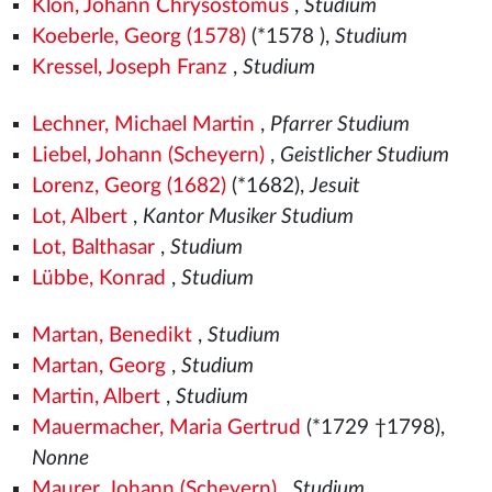
Klon, Johann Chrysostomus
,
Studium
Koeberle, Georg (1578)
(*1578
),
Studium
Kressel, Joseph Franz
,
Studium
Lechner, Michael Martin
,
Pfarrer Studium
Liebel, Johann (Scheyern)
,
Geistlicher Studium
Lorenz, Georg (1682)
(*1682),
Jesuit
Lot, Albert
,
Kantor Musiker Studium
Lot, Balthasar
,
Studium
Lübbe, Konrad
,
Studium
Martan, Benedikt
,
Studium
Martan, Georg
,
Studium
Martin, Albert
,
Studium
Mauermacher, Maria Gertrud
(*1729 †1798),
Nonne
Maurer, Johann (Scheyern)
,
Studium