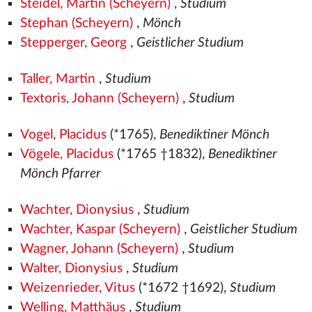
Steidel, Martin (Scheyern)
,
Studium
Stephan (Scheyern)
,
Mönch
Stepperger, Georg
,
Geistlicher Studium
Taller, Martin
,
Studium
Textoris, Johann (Scheyern)
,
Studium
Vogel, Placidus
(*1765),
Benediktiner Mönch
Vögele, Placidus
(*1765 †1832),
Benediktiner
Mönch Pfarrer
Wachter, Dionysius
,
Studium
Wachter, Kaspar (Scheyern)
,
Geistlicher Studium
Wagner, Johann (Scheyern)
,
Studium
Walter, Dionysius
,
Studium
Weizenrieder, Vitus
(*1672 †1692),
Studium
Welling, Matthäus
,
Studium