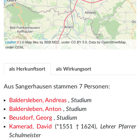
Leaflet
| © Map tiles by BSB MDZ, under CC BY 3.0. Data by OpenStreetMap,
under ODbL
als Herkunftsort
als Wirkungsort
Aus Sangerhausen stammen 7 Personen:
Baldersleben, Andreas
,
Studium
Baldersleben, Anton
,
Studium
Beusdorf, Georg
,
Studium
Kamerad, David
(*1551
†1624),
Lehrer Pfarrer
Schulmeister