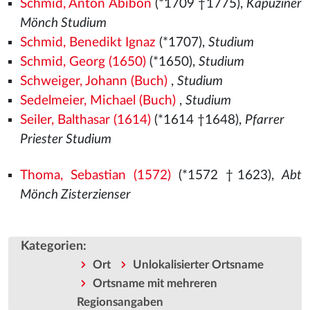
Schmid, Anton Abibon
(*1709 †1775),
Kapuziner
Mönch Studium
Schmid, Benedikt Ignaz
(*1707),
Studium
Schmid, Georg (1650)
(*1650),
Studium
Schweiger, Johann (Buch)
,
Studium
Sedelmeier, Michael (Buch)
,
Studium
Seiler, Balthasar (1614)
(*1614 †1648),
Pfarrer
Priester Studium
Thoma, Sebastian (1572)
(*1572
†1623),
Abt
Mönch Zisterzienser
Kategorien
:
Ort
Unlokalisierter Ortsname
Ortsname mit mehreren
Regionsangaben