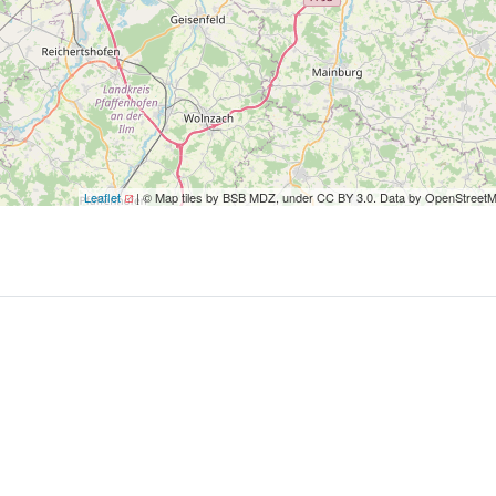
Leaflet
| © Map tiles by BSB MDZ, under CC BY 3.0. Data by OpenStreet