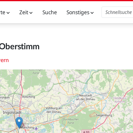
rte
Zeit
Suche
Sonstiges
Oberstimm
ern