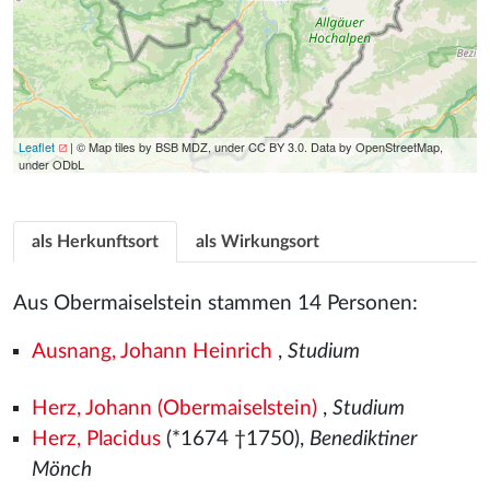
Leaflet
| © Map tiles by BSB MDZ, under CC BY 3.0. Data by OpenStreetMap,
under ODbL
als Herkunftsort
als Wirkungsort
Aus Obermaiselstein stammen 14 Personen:
Ausnang, Johann Heinrich
,
Studium
Herz, Johann (Obermaiselstein)
,
Studium
Herz, Placidus
(*1674 †1750),
Benediktiner
Mönch