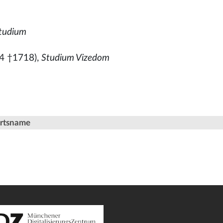
m
tudium
4 †1718),
Studium Vizedom
Ortsname