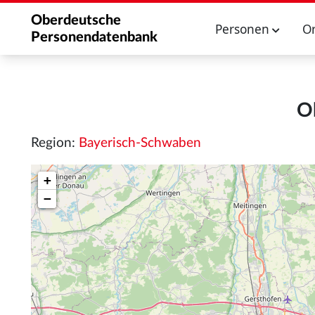
Oberdeutsche
Personen
O
Personendatenbank
O
Region:
Bayerisch-Schwaben
+
−