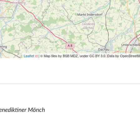
Leaflet
| © Map tiles by BSB MDZ, under CC BY 3.0. Data by OpenStreet
enediktiner Mönch