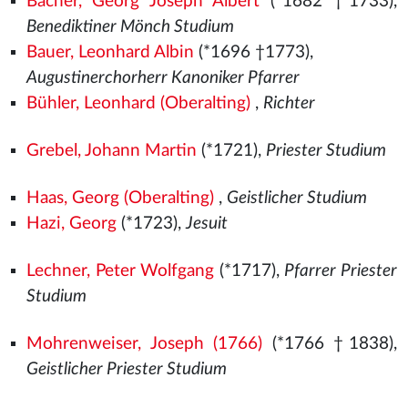
Bacher, Georg Joseph Albert
(*1682 †1733),
Benediktiner Mönch Studium
Bauer, Leonhard Albin
(*1696 †1773),
Augustinerchorherr Kanoniker Pfarrer
Bühler, Leonhard (Oberalting)
,
Richter
Grebel, Johann Martin
(*1721),
Priester Studium
Haas, Georg (Oberalting)
,
Geistlicher Studium
Hazi, Georg
(*1723),
Jesuit
Lechner, Peter Wolfgang
(*1717),
Pfarrer Priester
Studium
Mohrenweiser, Joseph (1766)
(*1766 †1838),
Geistlicher Priester Studium