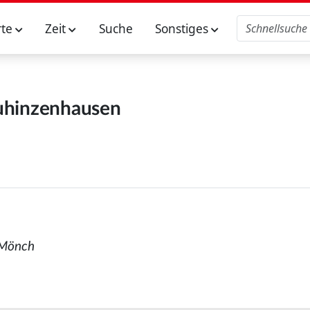
rte
Zeit
Suche
Sonstiges
hinzenhausen
 Mönch