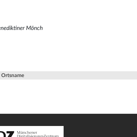
enediktiner Mönch
er Ortsname