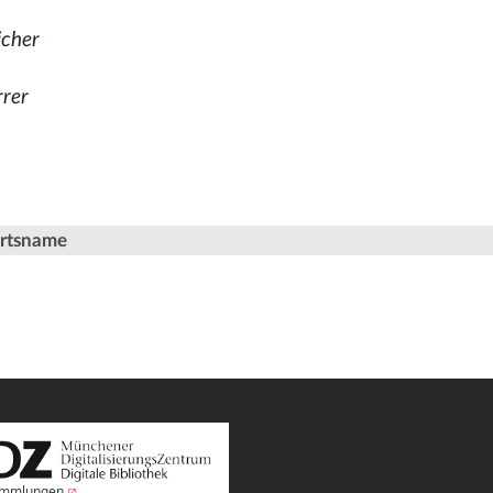
icher
rrer
Ortsname
Sammlungen