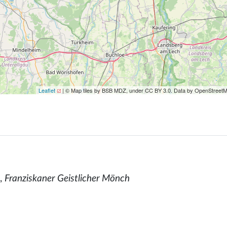
Leaflet
| © Map tiles by BSB MDZ, under CC BY 3.0. Data by OpenStreet
,
Franziskaner Geistlicher Mönch