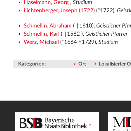
Haselmann, Georg
,
Studium
Lichtenberger, Joseph (1722)
(*1722),
Geistl
Schmellin, Abraham
( †1610),
Geistlicher Pfa
Schmellin, Karl
( †1582
),
Geistlicher Pfarrer
Werz, Michael
(*1664 †1729),
Studium
Kategorien
:
Ort
Lokalisierter 
Digitale 