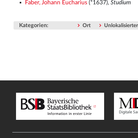
Faber, Johann Eucharius
(*1637),
Studium
Kategorien
:
Ort
Unlokalisiert
Digitale 