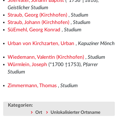
Stiefvater, Johann Baptist
(*1736 †1816),
Geistlicher Studium
Straub, Georg (Kirchhofen)
,
Studium
Straub, Johann (Kirchhofen)
,
Studium
SüEmehl, Georg Konrad
,
Studium
Urban von Kirchzarten, Urban
,
Kapuziner Mönch
Wiedemann, Valentin (Kirchhofen)
,
Studium
Würmlein, Joseph
(*1700 †1753),
Pfarrer
Studium
Zimmermann, Thomas
,
Studium
Kategorien
:
Ort
Unlokalisierter Ortsname