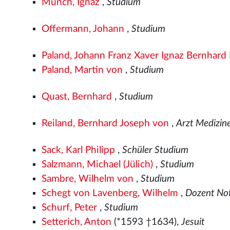
Münch, Ignaz
,
Studium
Offermann, Johann
,
Studium
Paland, Johann Franz Xaver Ignaz Bernhard 
Paland, Martin von
,
Studium
Quast, Bernhard
,
Studium
Reiland, Bernhard Joseph von
,
Arzt Medizin
Sack, Karl Philipp
,
Schüler Studium
Salzmann, Michael (Jülich)
,
Studium
Sambre, Wilhelm von
,
Studium
Schegt von Lavenberg, Wilhelm
,
Dozent No
Schurf, Peter
,
Studium
Setterich, Anton
(*1593 †1634),
Jesuit