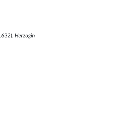
1632),
Herzogin