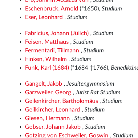
Erb, Johann Accacus von
,
Studium
Eschenbruck, Arnold
(*1650),
Studium
Eser, Leonhard
,
Studium
Fabricius, Johann (Jülich)
,
Studium
Feisen, Matthäus
,
Studium
Fermentarii, Tillmann
,
Studium
Finken, Wilhelm
,
Studium
Funk, Karl (1684)
(*1684 †1766),
Benedikti
Gangelt, Jakob
,
Jesuitengymnasium
Garzweiler, Georg
,
Jurist Rat Studium
Geilenkircher, Bartholomäus
,
Studium
Geilkircher, Leonhard
,
Studium
Giesen, Hermann
,
Studium
Gobser, Johann Jakob
,
Studium
Gotzing von Eschweiler, Goswin
,
Studium