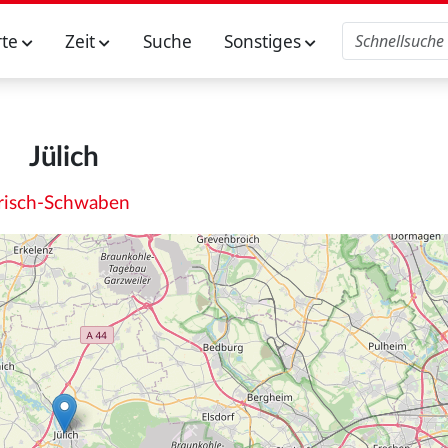
rte
Zeit
Suche
Sonstiges
Jülich
risch-Schwaben