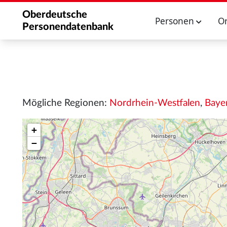
Oberdeutsche
Personen
O
Personendatenbank
Mögliche Regionen:
Nordrhein-Westfalen
,
Baye
+
−