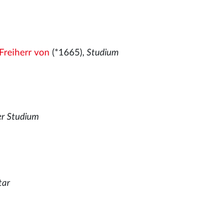
Freiherr von
(*1665),
Studium
er Studium
tar