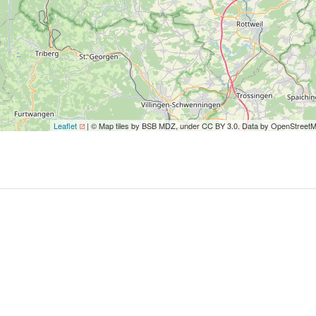
Leaflet
| © Map tiles by BSB MDZ, under CC BY 3.0. Data by OpenStreet