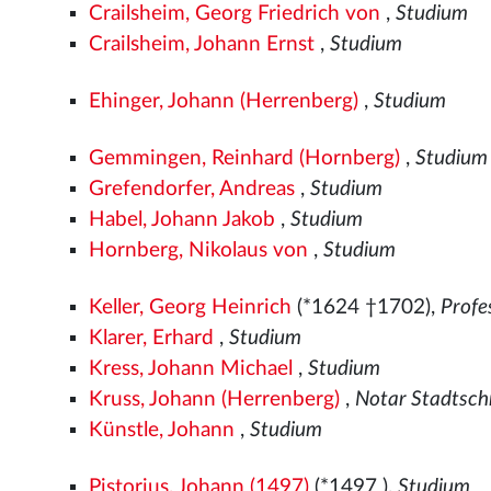
Crailsheim, Georg Friedrich von
,
Studium
Crailsheim, Johann Ernst
,
Studium
Ehinger, Johann (Herrenberg)
,
Studium
Gemmingen, Reinhard (Hornberg)
,
Studium
Grefendorfer, Andreas
,
Studium
Habel, Johann Jakob
,
Studium
Hornberg, Nikolaus von
,
Studium
Keller, Georg Heinrich
(*1624 †1702),
Profe
Klarer, Erhard
,
Studium
Kress, Johann Michael
,
Studium
Kruss, Johann (Herrenberg)
,
Notar Stadtsch
Künstle, Johann
,
Studium
Pistorius, Johann (1497)
(*1497
),
Studium