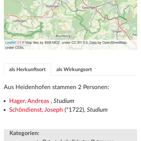
Leaflet
| © Map tiles by BSB MDZ, under CC BY 3.0. Data by OpenStreetMap,
under ODbL
als Herkunftsort
als Wirkungsort
Aus Heidenhofen stammen 2 Personen:
Hager, Andreas
,
Studium
Schöndienst, Joseph
(*1722),
Studium
Kategorien
: