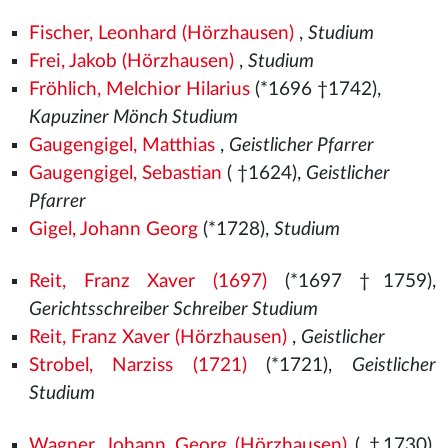
Fischer, Leonhard (Hörzhausen)
,
Studium
Frei, Jakob (Hörzhausen)
,
Studium
Fröhlich, Melchior Hilarius
(*1696 †1742),
Kapuziner Mönch Studium
Gaugengigel, Matthias
,
Geistlicher Pfarrer
Gaugengigel, Sebastian
( †1624),
Geistlicher
Pfarrer
Gigel, Johann Georg
(*1728),
Studium
Reit, Franz Xaver (1697)
(*1697 †1759),
Gerichtsschreiber Schreiber Studium
Reit, Franz Xaver (Hörzhausen)
,
Geistlicher
Strobel, Narziss (1721)
(*1721),
Geistlicher
Studium
Wagner, Johann Georg (Hörzhausen)
( †1730),