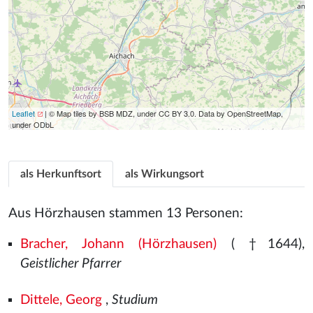
Leaflet
| © Map tiles by BSB MDZ, under CC BY 3.0. Data by OpenStreetMap,
under ODbL
als Herkunftsort
als Wirkungsort
Aus Hörzhausen stammen 13 Personen:
Bracher, Johann (Hörzhausen)
( †1644),
Geistlicher Pfarrer
Dittele, Georg
,
Studium