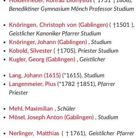
Holdenrieder, Konrad Dionysius
(*1731 †1808),
Benediktiner Gymnasium Mönch Professor Studium
Knöringen, Christoph von (Gablingen)
( †1501
),
Geistlicher Kanoniker Pfarrer Studium
Knöringer, Johann (Gablingen)
,
Studium
Kobold, Silvester
( †1705),
Priester Studium
Kugler, Georg (Gablingen)
,
Geistlicher
Lang, Johann (1615)
(*1615),
Studium
Langenmeier, Pius
(*1782 †1851),
Pfarrer
Priester
Mehl, Maximilian
,
Schüler
Mösel, Joseph Anton (Gablingen)
,
Studium
Nerlinger, Matthias
( †1761),
Geistlicher Pfarrer