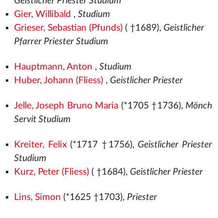
Geistlicher Priester Studium
Gier, Willibald
,
Studium
Grieser, Sebastian (Pfunds)
( †1689),
Geistlicher
Pfarrer Priester Studium
Hauptmann, Anton
,
Studium
Huber, Johann (Fliess)
,
Geistlicher Priester
Jelle, Joseph Bruno Maria
(*1705 †1736),
Mönch
Servit Studium
Kreiter, Felix
(*1717 †1756),
Geistlicher Priester
Studium
Kurz, Peter (Fliess)
( †1684),
Geistlicher Priester
Lins, Simon
(*1625 †1703),
Priester