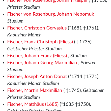
Fischer von Rosenburg, Johann Kaspar
( †1713),
Priester Studium
Fischer von Rosenburg, Johann Nepomuk
,
Studium
Fischer, Christoph Gervasius
(*1681 †1761),
Kapuziner Mönch
Fischer, Franz Christoph (Fliess)
( †1736),
Geistlicher Priester Studium
Fischer, Johann Franz (Fliess)
,
Studium
Fischer, Johann Georg Maximilian
,
Priester
Studium
Fischer, Joseph Anton Donat
(*1714 †1771),
Kapuziner Mönch Studium
Fischer, Martin Maximilian
( †1745),
Geistlicher
Priester Studium
Fischer, Matthäus (1685)
(*1685 †1750),