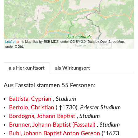
Leaflet
| © Map tiles by BSB MDZ, under CC BY 3.0. Data by OpenStreetMap,
under ODbL
als Herkunftsort
als Wirkungsort
Aus Fassatal stammen 55 Personen:
Battista, Cyprian
,
Studium
Bertolo, Christian
( †1730),
Priester Studium
Bordogna, Johann Baptist
,
Studium
Brunner, Johann Baptist (Fassatal)
,
Studium
Buhl, Johann Baptist Anton Gereon
(*1673