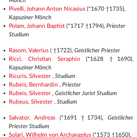
Mönch
Pivelli, Johann Anton Nicasius
(*1670 †1735),
Kapuziner Mönch
Polam, Johann Baptist
(*1717 †1794),
Priester
Studium
Rasom, Valerius
( †1722),
Geistlicher Priester
Ricci, Christian Seraphin
(*1628 †1690),
Kapuziner Mönch
Ricuris, Silvester
,
Studium
Rubeis, Bernhardin
,
Priester
Rubeis, Silvester
,
Geistlicher Jurist Studium
Rubeus, Silvester
,
Studium
Salvator, Andreas
(*1691 †1734),
Geistlicher
Priester Studium
Solari, Wilhelm von Archangelus
(*1573
†1650),