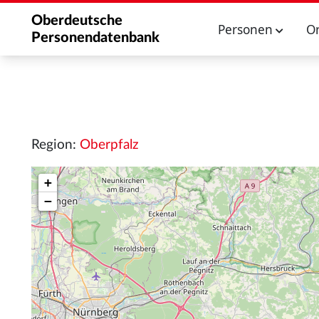
Oberdeutsche
Personen
O
Personendatenbank
Region:
Oberpfalz
+
−