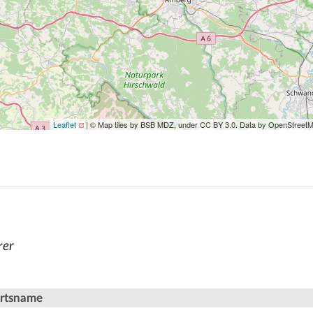
Leaflet
| © Map tiles by BSB MDZ, under CC BY 3.0. Data by OpenStreet
rer
Ortsname