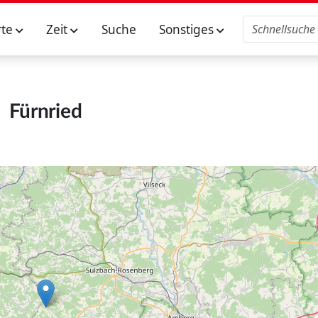
rte
Zeit
Suche
Sonstiges
Fürnried