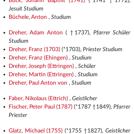
Buck, Johann Baptist (1741)
(*1741 †1772),
Jesuit Studium
Büchele, Anton
,
Studium
Dreher, Adam Anton
( †1737),
Pfarrer Schüler
Studium
Dreher, Franz (1703)
(*1703),
Priester Studium
Dreher, Franz (Ehingen)
,
Studium
Dreher, Joseph (Ettringen)
,
Schüler
Dreher, Martin (Ettringen)
,
Studium
Dreher, Paul Anton von
,
Studium
Faber, Nikolaus (Ettrich)
,
Geistlicher
Fischer, Peter Paul (1787)
(*1787 †1849),
Pfarrer
Priester
Glatz, Michael (1755)
(*1755 †1827),
Geistlicher