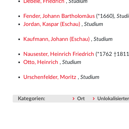
Debele, Friedrich
,
Studium
Fender, Johann Bartholomäus
(*1660),
Stud
Jordan, Kaspar (Eschau)
,
Studium
Kaufmann, Johann (Eschau)
,
Studium
Nausester, Heinrich Friedrich
(*1762 †1811
Otto, Heinrich
,
Studium
Urschenfelder, Moritz
,
Studium
Kategorien
:
Ort
Unlokalisiert