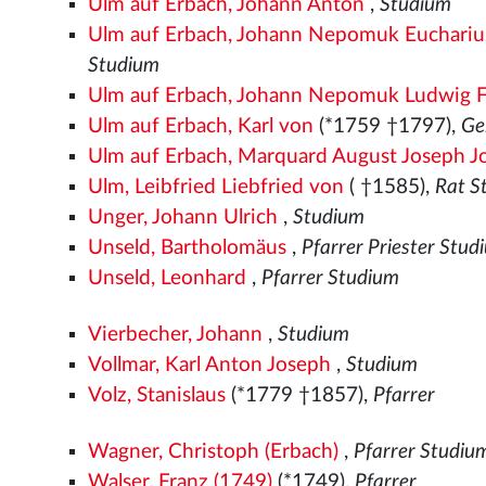
Ulm auf Erbach, Johann Anton
,
Studium
Ulm auf Erbach, Johann Nepomuk Eucharius
Studium
Ulm auf Erbach, Johann Nepomuk Ludwig F
Ulm auf Erbach, Karl von
(*1759 †1797),
Ge
Ulm auf Erbach, Marquard August Joseph J
Ulm, Leibfried Liebfried von
( †1585),
Rat S
Unger, Johann Ulrich
,
Studium
Unseld, Bartholomäus
,
Pfarrer Priester Stud
Unseld, Leonhard
,
Pfarrer Studium
Vierbecher, Johann
,
Studium
Vollmar, Karl Anton Joseph
,
Studium
Volz, Stanislaus
(*1779 †1857),
Pfarrer
Wagner, Christoph (Erbach)
,
Pfarrer Studiu
Walser, Franz (1749)
(*1749),
Pfarrer