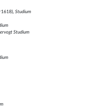
†1618),
Studium
dium
ervogt Studium
dium
um