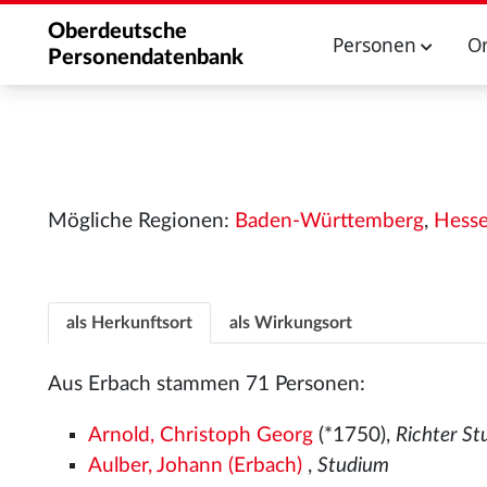
Oberdeutsche
Personen
O
Personendatenbank
Mögliche Regionen:
Baden-Württemberg
,
Hess
als Herkunftsort
als Wirkungsort
Aus Erbach stammen 71 Personen:
Arnold, Christoph Georg
(*1750),
Richter S
Aulber, Johann (Erbach)
,
Studium