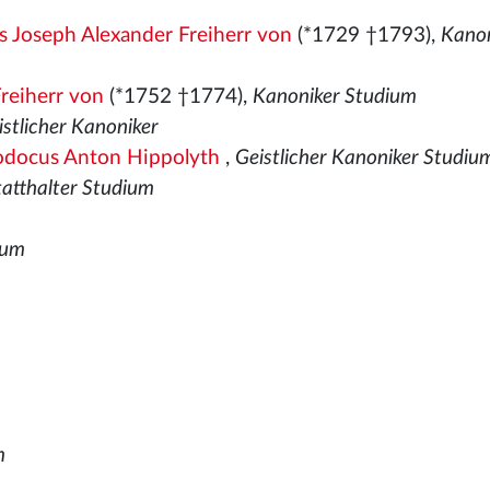
 Joseph Alexander Freiherr von
(*1729 †1793),
Kanon
reiherr von
(*1752 †1774),
Kanoniker Studium
istlicher Kanoniker
odocus Anton Hippolyth
,
Geistlicher Kanoniker Studiu
tatthalter Studium
ium
m