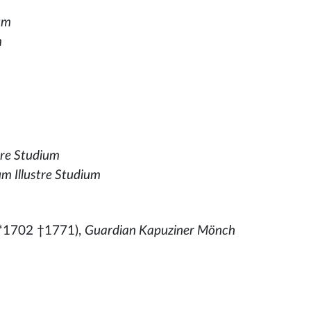
um
m
tre Studium
m Illustre Studium
*1702 †1771),
Guardian Kapuziner Mönch