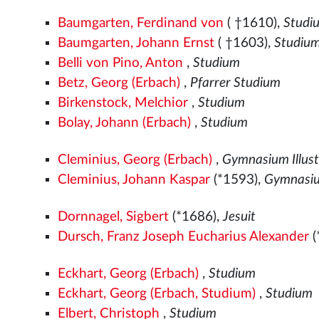
Baumgarten, Ferdinand von
( †1610),
Studi
Baumgarten, Johann Ernst
( †1603),
Studiu
Belli von Pino, Anton
,
Studium
Betz, Georg (Erbach)
,
Pfarrer Studium
Birkenstock, Melchior
,
Studium
Bolay, Johann (Erbach)
,
Studium
Cleminius, Georg (Erbach)
,
Gymnasium Illus
Cleminius, Johann Kaspar
(*1593),
Gymnasiu
Dornnagel, Sigbert
(*1686),
Jesuit
Dursch, Franz Joseph Eucharius Alexander
(
Eckhart, Georg (Erbach)
,
Studium
Eckhart, Georg (Erbach, Studium)
,
Studium
Elbert, Christoph
,
Studium