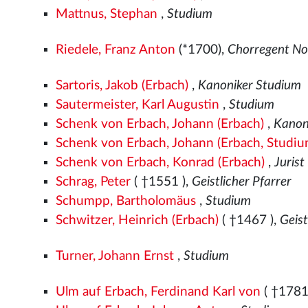
Mattnus, Stephan
,
Studium
Riedele, Franz Anton
(*1700),
Chorregent No
Sartoris, Jakob (Erbach)
,
Kanoniker Studium
Sautermeister, Karl Augustin
,
Studium
Schenk von Erbach, Johann (Erbach)
,
Kanon
Schenk von Erbach, Johann (Erbach, Studiu
Schenk von Erbach, Konrad (Erbach)
,
Juris
Schrag, Peter
( †1551
),
Geistlicher Pfarrer
Schumpp, Bartholomäus
,
Studium
Schwitzer, Heinrich (Erbach)
( †1467
),
Geist
Turner, Johann Ernst
,
Studium
Ulm auf Erbach, Ferdinand Karl von
( †1781