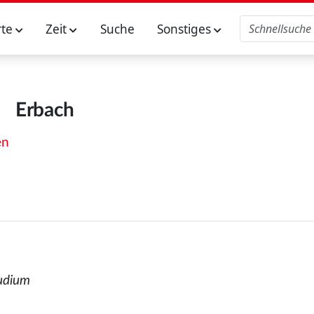
rte
Zeit
Suche
Sonstiges
Erbach
en
tudium